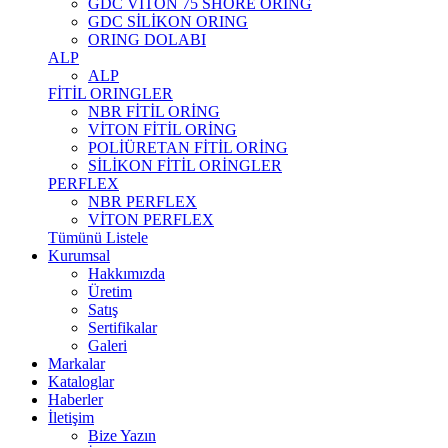
GDC VİTON 75 SHORE ORING
GDC SİLİKON ORING
ORING DOLABI
ALP
ALP
FİTİL ORINGLER
NBR FİTİL ORİNG
VİTON FİTİL ORİNG
POLİÜRETAN FİTİL ORİNG
SİLİKON FİTİL ORİNGLER
PERFLEX
NBR PERFLEX
VİTON PERFLEX
Tümünü Listele
Kurumsal
Hakkımızda
Üretim
Satış
Sertifikalar
Galeri
Markalar
Kataloglar
Haberler
İletişim
Bize Yazın