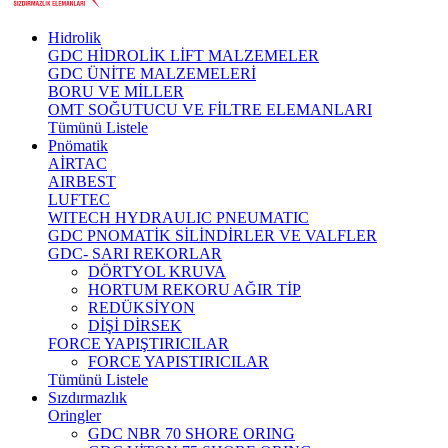
Hidrolik
GDC HİDROLİK LİFT MALZEMELER
GDC ÜNİTE MALZEMELERİ
BORU VE MİLLER
OMT SOĞUTUCU VE FİLTRE ELEMANLARI
Tümünü Listele
Pnömatik
AİRTAC
AIRBEST
LUFTEC
WITECH HYDRAULIC PNEUMATIC
GDC PNOMATİK SİLİNDİRLER VE VALFLER
GDC- SARI REKORLAR
DÖRTYOL KRUVA
HORTUM REKORU AĞIR TİP
REDÜKSİYON
DİŞİ DİRSEK
FORCE YAPIŞTIRICILAR
FORCE YAPISTIRICILAR
Tümünü Listele
Sızdırmazlık
Oringler
GDC NBR 70 SHORE ORING