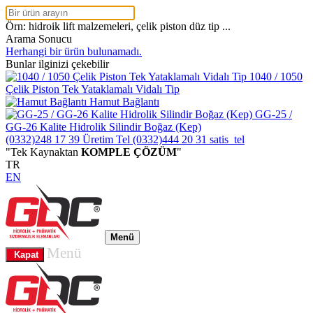
Örn: hidroik lift malzemeleri, çelik piston düz tip ...
Arama Sonucu
Herhangi bir ürün bulunamadı.
Bunlar ilginizi çekebilir
1040 / 1050
Çelik Piston Tek Yataklamalı Vidalı Tip
Hamut Bağlantı
GG-25 /
GG-26 Kalite Hidrolik Silindir Boğaz (Kep)
(0332)248 17 39
Üretim Tel
(0332)444 20 31
satis_tel
"Tek Kaynaktan
KOMPLE ÇÖZÜM
"
TR
EN
Menü
Menü
Kapat