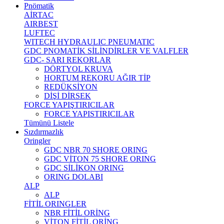
Pnömatik
AİRTAC
AIRBEST
LUFTEC
WITECH HYDRAULIC PNEUMATIC
GDC PNOMATİK SİLİNDİRLER VE VALFLER
GDC- SARI REKORLAR
DÖRTYOL KRUVA
HORTUM REKORU AĞIR TİP
REDÜKSİYON
DİŞİ DİRSEK
FORCE YAPIŞTIRICILAR
FORCE YAPISTIRICILAR
Tümünü Listele
Sızdırmazlık
Oringler
GDC NBR 70 SHORE ORING
GDC VİTON 75 SHORE ORING
GDC SİLİKON ORING
ORING DOLABI
ALP
ALP
FİTİL ORINGLER
NBR FİTİL ORİNG
VİTON FİTİL ORİNG