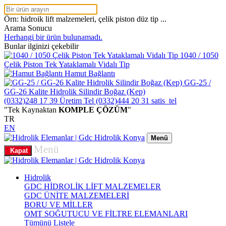
Örn: hidroik lift malzemeleri, çelik piston düz tip ...
Arama Sonucu
Herhangi bir ürün bulunamadı.
Bunlar ilginizi çekebilir
1040 / 1050
Çelik Piston Tek Yataklamalı Vidalı Tip
Hamut Bağlantı
GG-25 /
GG-26 Kalite Hidrolik Silindir Boğaz (Kep)
(0332)248 17 39
Üretim Tel
(0332)444 20 31
satis_tel
"Tek Kaynaktan
KOMPLE ÇÖZÜM
"
TR
EN
Menü
Menü
Kapat
Hidrolik
GDC HİDROLİK LİFT MALZEMELER
GDC ÜNİTE MALZEMELERİ
BORU VE MİLLER
OMT SOĞUTUCU VE FİLTRE ELEMANLARI
Tümünü Listele