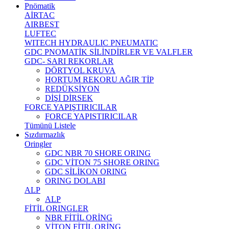
Pnömatik
AİRTAC
AIRBEST
LUFTEC
WITECH HYDRAULIC PNEUMATIC
GDC PNOMATİK SİLİNDİRLER VE VALFLER
GDC- SARI REKORLAR
DÖRTYOL KRUVA
HORTUM REKORU AĞIR TİP
REDÜKSİYON
DİŞİ DİRSEK
FORCE YAPIŞTIRICILAR
FORCE YAPISTIRICILAR
Tümünü Listele
Sızdırmazlık
Oringler
GDC NBR 70 SHORE ORING
GDC VİTON 75 SHORE ORING
GDC SİLİKON ORING
ORING DOLABI
ALP
ALP
FİTİL ORINGLER
NBR FİTİL ORİNG
VİTON FİTİL ORİNG