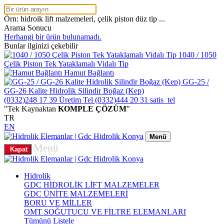
Örn: hidroik lift malzemeleri, çelik piston düz tip ...
Arama Sonucu
Herhangi bir ürün bulunamadı.
Bunlar ilginizi çekebilir
1040 / 1050
Çelik Piston Tek Yataklamalı Vidalı Tip
Hamut Bağlantı
GG-25 /
GG-26 Kalite Hidrolik Silindir Boğaz (Kep)
(0332)248 17 39
Üretim Tel
(0332)444 20 31
satis_tel
"Tek Kaynaktan
KOMPLE ÇÖZÜM
"
TR
EN
Menü
Menü
Kapat
Hidrolik
GDC HİDROLİK LİFT MALZEMELER
GDC ÜNİTE MALZEMELERİ
BORU VE MİLLER
OMT SOĞUTUCU VE FİLTRE ELEMANLARI
Tümünü Listele