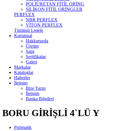
POLİÜRETAN FİTİL ORİNG
SİLİKON FİTİL ORİNGLER
PERFLEX
NBR PERFLEX
VİTON PERFLEX
Tümünü Listele
Kurumsal
Hakkımızda
Üretim
Satış
Sertifikalar
Galeri
Markalar
Kataloglar
Haberler
İletişim
Bize Yazın
İletişim
Banka Bilgileri
BORU GİRİŞLİ 4`LÜ Y
Pnömatik