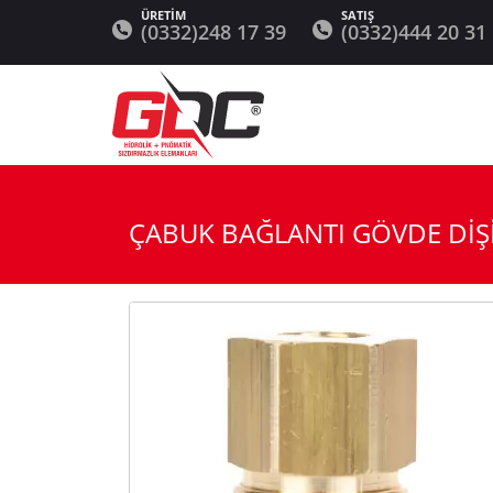
(0332)248 17 39
(0332)444 20 31
ÇABUK BAĞLANTI GÖVDE DİŞ