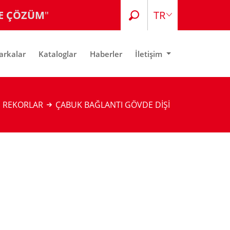
E ÇÖZÜM
"
TR
EN
arkalar
Kataloglar
Haberler
İletişim
I REKORLAR
ÇABUK BAĞLANTI GÖVDE DİŞİ