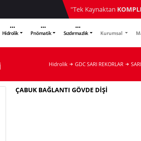
"Tek Kaynaktan
KOMPL
Hidrolik
Pnömatik
Sızdırmazlık
Kurumsal
M
Hidrolik
GDC SARI REKORLAR
SAR
İ
ÇABUK BAĞLANTI GÖVDE DİŞİ