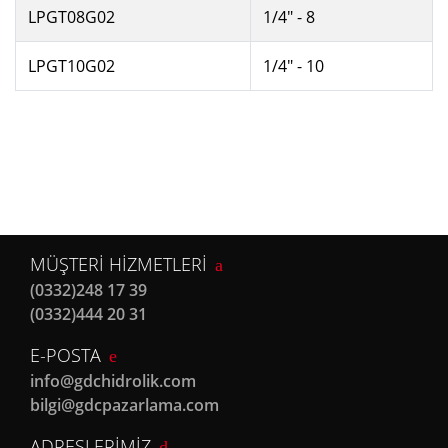
LPGT08G02
1/4" - 8
LPGT10G02
1/4" - 10
MÜŞTERİ HİZMETLERİ
(0332)248 17 39
(0332)444 20 31
E-POSTA
info@gdchidrolik.com
bilgi@gdcpazarlama.com
ADRESLERİMİZ