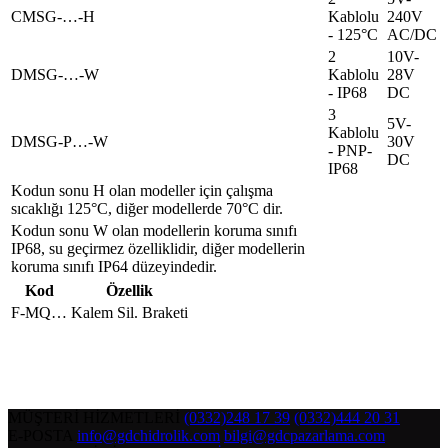
CMSG-…-H
Kablolu
240V
- 125°C
AC/DC
2
10V-
DMSG-…-W
Kablolu
28V
- IP68
DC
3
5V-
Kablolu
DMSG-P…-W
30V
- PNP-
DC
IP68
Kodun sonu H olan modeller için çalışma
sıcaklığı 125°C, diğer modellerde 70°C dir.
Kodun sonu W olan modellerin koruma sınıfı
IP68, su geçirmez özelliklidir, diğer modellerin
koruma sınıfı IP64 düzeyindedir.
Kod
Özellik
F-MQ…
Kalem Sil. Braketi
MÜŞTERİ HİZMETLERİ
(0332)248 17 39
(0332)444 20 31
E-POSTA
info@gdchidrolik.com
bilgi@gdcpazarlama.com