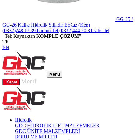
GG-25 /
GG-26 Kalite Hidrolik Silindir Boğaz (Kep)
(0332)248 17 39
Üretim Tel
(0332)444 20 31
satis_tel
"Tek Kaynaktan
KOMPLE ÇÖZÜM
"
TR
EN
Menü
Menü
Kapat
Hidrolik
GDC HİDROLİK LİFT MALZEMELER
GDC ÜNİTE MALZEMELERİ
BORU VE MİLLER