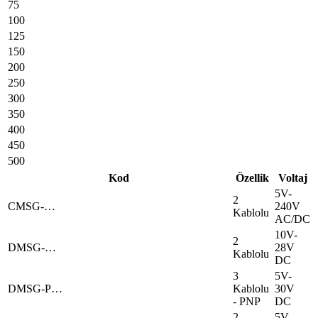
75
100
125
150
200
250
300
350
400
450
500
Kod
Özellik
Voltaj
5V-
2
CMSG-…
240V
Kablolu
AC/DC
10V-
2
DMSG-…
28V
Kablolu
DC
3
5V-
DMSG-P…
Kablolu
30V
- PNP
DC
2
5V-