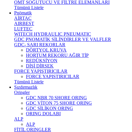
OMT SOĞUTUCU VE FİLTRE ELEMANLARI
Tümünü Listele
Pnömatik
AİRTAC
AIRBEST
LUFTEC
WITECH HYDRAULIC PNEUMATIC
GDC PNOMATİK SİLİNDİRLER VE VALFLER
GDC- SARI REKORLAR
DÖRTYOL KRUVA
HORTUM REKORU AĞIR TİP
REDÜKSİYON
DİŞİ DİRSEK
FORCE YAPIŞTIRICILAR
FORCE YAPISTIRICILAR
Tümünü Listele
Sızdırmazlık
Oringler
GDC NBR 70 SHORE ORING
GDC VİTON 75 SHORE ORING
GDC SİLİKON ORING
ORING DOLABI
ALP
ALP
FİTİL ORINGLER