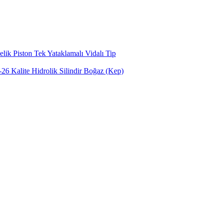
lik Piston Tek Yataklamalı Vidalı Tip
6 Kalite Hidrolik Silindir Boğaz (Kep)