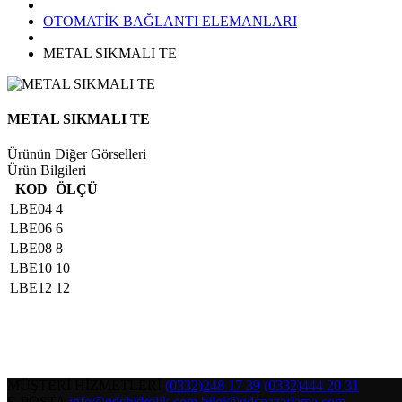
OTOMATİK BAĞLANTI ELEMANLARI
METAL SIKMALI TE
METAL SIKMALI TE
Ürünün Diğer Görselleri
Ürün Bilgileri
KOD
ÖLÇÜ
LBE04
4
LBE06
6
LBE08
8
LBE10
10
LBE12
12
MÜŞTERİ HİZMETLERİ
(0332)248 17 39
(0332)444 20 31
E-POSTA
info@gdchidrolik.com
bilgi@gdcpazarlama.com