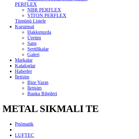
PERFLEX
NBR PERFLEX
VİTON PERFLEX
Tümünü Listele
Kurumsal
Hakkımızda
Üretim
Satış
Sertifikalar
Galeri
Markalar
Kataloglar
Haberler
İletişim
Bize Yazın
İletişim
Banka Bilgileri
METAL SIKMALI TE
Pnömatik
LUFTEC