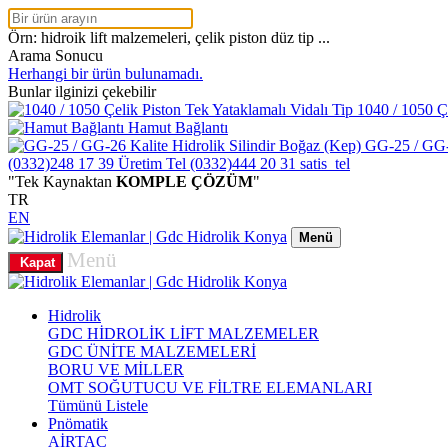
Örn: hidroik lift malzemeleri, çelik piston düz tip ...
Arama Sonucu
Herhangi bir ürün bulunamadı.
Bunlar ilginizi çekebilir
1040 / 1050 Çe
Hamut Bağlantı
GG-25 / GG-2
(0332)248 17 39
Üretim Tel
(0332)444 20 31
satis_tel
"Tek Kaynaktan
KOMPLE ÇÖZÜM
"
TR
EN
Menü
Menü
Kapat
Hidrolik
GDC HİDROLİK LİFT MALZEMELER
GDC ÜNİTE MALZEMELERİ
BORU VE MİLLER
OMT SOĞUTUCU VE FİLTRE ELEMANLARI
Tümünü Listele
Pnömatik
AİRTAC