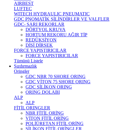
AIRBEST
LUFTEC
WITECH HYDRAULIC PNEUMATIC
GDC PNOMATİK SİLİNDİRLER VE VALFLER
GDC- SARI REKORLAR
DÖRTYOL KRUVA
HORTUM REKORU AĞIR TİP
REDÜKSİYON
DİŞİ DİRSEK
FORCE YAPIŞTIRICILAR
FORCE YAPISTIRICILAR
Tümünü Listele
Sızdırmazlık
Oringler
GDC NBR 70 SHORE ORING
GDC VİTON 75 SHORE ORING
GDC SİLİKON ORING
ORING DOLABI
ALP
ALP
FİTİL ORINGLER
NBR FİTİL ORİNG
VİTON FİTİL ORİNG
POLİÜRETAN FİTİL ORİNG
SİLİKON FİTİL ORİNGLER