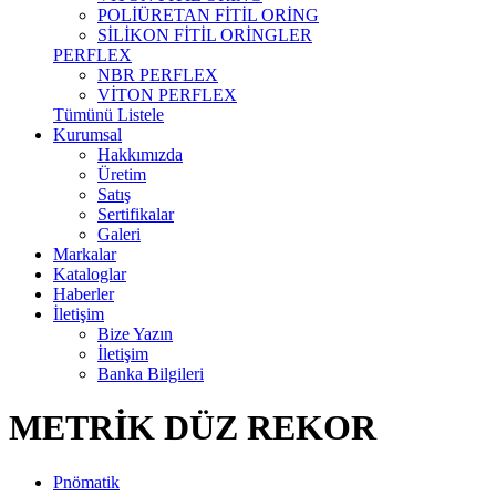
POLİÜRETAN FİTİL ORİNG
SİLİKON FİTİL ORİNGLER
PERFLEX
NBR PERFLEX
VİTON PERFLEX
Tümünü Listele
Kurumsal
Hakkımızda
Üretim
Satış
Sertifikalar
Galeri
Markalar
Kataloglar
Haberler
İletişim
Bize Yazın
İletişim
Banka Bilgileri
METRİK DÜZ REKOR
Pnömatik