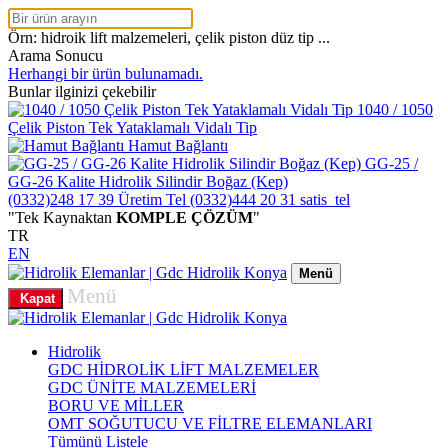
Örn: hidroik lift malzemeleri, çelik piston düz tip ...
Arama Sonucu
Herhangi bir ürün bulunamadı.
Bunlar ilginizi çekebilir
1040 / 1050
Çelik Piston Tek Yataklamalı Vidalı Tip
Hamut Bağlantı
GG-25 /
GG-26 Kalite Hidrolik Silindir Boğaz (Kep)
(0332)248 17 39
Üretim Tel
(0332)444 20 31
satis_tel
"Tek Kaynaktan
KOMPLE ÇÖZÜM
"
TR
EN
Menü
Menü
Kapat
Hidrolik
GDC HİDROLİK LİFT MALZEMELER
GDC ÜNİTE MALZEMELERİ
BORU VE MİLLER
OMT SOĞUTUCU VE FİLTRE ELEMANLARI
Tümünü Listele