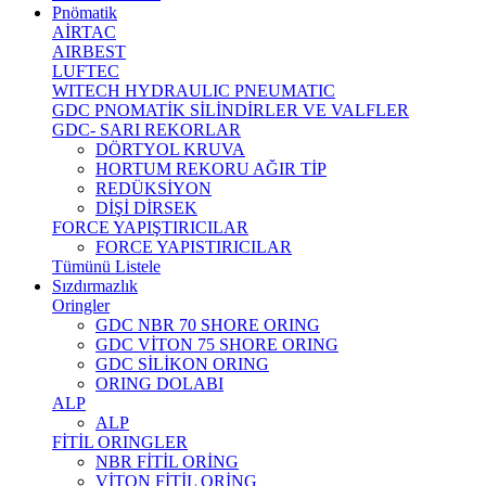
Pnömatik
AİRTAC
AIRBEST
LUFTEC
WITECH HYDRAULIC PNEUMATIC
GDC PNOMATİK SİLİNDİRLER VE VALFLER
GDC- SARI REKORLAR
DÖRTYOL KRUVA
HORTUM REKORU AĞIR TİP
REDÜKSİYON
DİŞİ DİRSEK
FORCE YAPIŞTIRICILAR
FORCE YAPISTIRICILAR
Tümünü Listele
Sızdırmazlık
Oringler
GDC NBR 70 SHORE ORING
GDC VİTON 75 SHORE ORING
GDC SİLİKON ORING
ORING DOLABI
ALP
ALP
FİTİL ORINGLER
NBR FİTİL ORİNG
VİTON FİTİL ORİNG