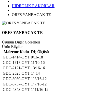
HİDROLİK RAKORLAR
ORFS YANBACAK TE
ORFS YANBACAK TE
Ürünün Diğer Görselleri
Ürün Bilgileri
Malzeme Kodu
Diş Ölçüsü
GDC-1414-OYT
9/16-18
GDC-1717-OYT
11/16-16
GDC-2121-OYT
13/16-16
GDC-2525-OYT
1"-14
GDC-3030-OYT
1"3/16-12
GDC-3737-OYT
1"7/16-12
GDC-4343-OYT
1"11/16-12