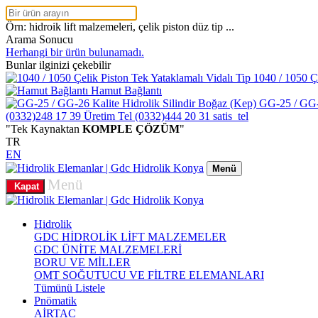
Örn: hidroik lift malzemeleri, çelik piston düz tip ...
Arama Sonucu
Herhangi bir ürün bulunamadı.
Bunlar ilginizi çekebilir
1040 / 1050 Çe
Hamut Bağlantı
GG-25 / GG-2
(0332)248 17 39
Üretim Tel
(0332)444 20 31
satis_tel
"Tek Kaynaktan
KOMPLE ÇÖZÜM
"
TR
EN
Menü
Menü
Kapat
Hidrolik
GDC HİDROLİK LİFT MALZEMELER
GDC ÜNİTE MALZEMELERİ
BORU VE MİLLER
OMT SOĞUTUCU VE FİLTRE ELEMANLARI
Tümünü Listele
Pnömatik
AİRTAC