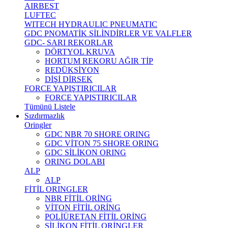
AIRBEST
LUFTEC
WITECH HYDRAULIC PNEUMATIC
GDC PNOMATİK SİLİNDİRLER VE VALFLER
GDC- SARI REKORLAR
DÖRTYOL KRUVA
HORTUM REKORU AĞIR TİP
REDÜKSİYON
DİŞİ DİRSEK
FORCE YAPIŞTIRICILAR
FORCE YAPISTIRICILAR
Tümünü Listele
Sızdırmazlık
Oringler
GDC NBR 70 SHORE ORING
GDC VİTON 75 SHORE ORING
GDC SİLİKON ORING
ORING DOLABI
ALP
ALP
FİTİL ORINGLER
NBR FİTİL ORİNG
VİTON FİTİL ORİNG
POLİÜRETAN FİTİL ORİNG
SİLİKON FİTİL ORİNGLER