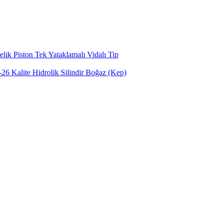
lik Piston Tek Yataklamalı Vidalı Tip
6 Kalite Hidrolik Silindir Boğaz (Kep)