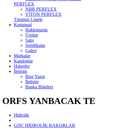
PERFLEX
NBR PERFLEX
VİTON PERFLEX
Tümünü Listele
Kurumsal
Hakkımızda
Üretim
Satış
Sertifikalar
Galeri
Markalar
Kataloglar
Haberler
İletişim
Bize Yazın
İletişim
Banka Bilgileri
ORFS YANBACAK TE
Hidrolik
GDC HİDROLİK RAKORLAR