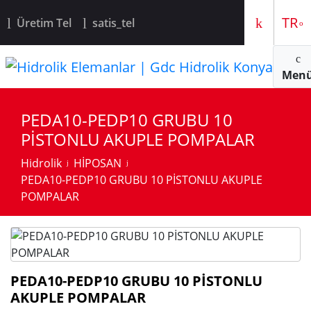
EN
TR
Üretim Tel
satis_tel
Men
PEDA10-PEDP10 GRUBU 10
PİSTONLU AKUPLE POMPALAR
Hidrolik
HİPOSAN
PEDA10-PEDP10 GRUBU 10 PİSTONLU AKUPLE
POMPALAR
PEDA10-PEDP10 GRUBU 10 PİSTONLU
AKUPLE POMPALAR