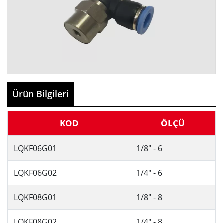
Ürün Bilgileri
KOD
ÖLÇÜ
LQKF06G01
1/8" - 6
LQKF06G02
1/4" - 6
LQKF08G01
1/8" - 8
LQKF08G02
1/4" - 8