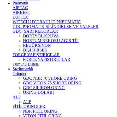
Pnömatik
AİRTAC
AIRBEST
LUFTEC
WITECH HYDRAULIC PNEUMATIC
GDC PNOMATİK SİLİNDİRLER VE VALFLER
GDC- SARI REKORLAR
DÖRTYOL KRUVA
HORTUM REKORU AĞIR TİP
REDÜKSİYON
DİŞİ DİRSEK
FORCE YAPIŞTIRICILAR
FORCE YAPISTIRICILAR
Tümünü Listele
Sızdırmazlık
Oringler
GDC NBR 70 SHORE ORING
GDC VİTON 75 SHORE ORING
GDC SİLİKON ORING
ORING DOLABI
ALP
ALP
FİTİL ORINGLER
NBR FİTİL ORİNG
VİTON FİTİL ORİNG