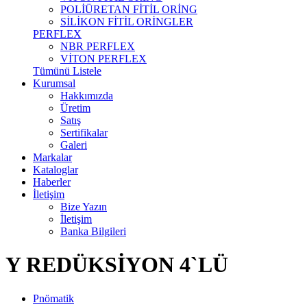
POLİÜRETAN FİTİL ORİNG
SİLİKON FİTİL ORİNGLER
PERFLEX
NBR PERFLEX
VİTON PERFLEX
Tümünü Listele
Kurumsal
Hakkımızda
Üretim
Satış
Sertifikalar
Galeri
Markalar
Kataloglar
Haberler
İletişim
Bize Yazın
İletişim
Banka Bilgileri
Y REDÜKSİYON 4`LÜ
Pnömatik