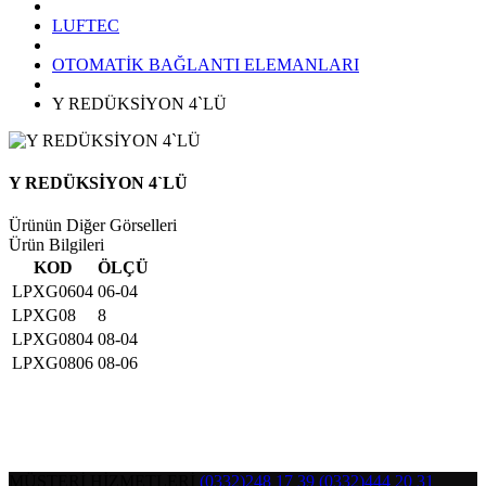
LUFTEC
OTOMATİK BAĞLANTI ELEMANLARI
Y REDÜKSİYON 4`LÜ
Y REDÜKSİYON 4`LÜ
Ürünün Diğer Görselleri
Ürün Bilgileri
KOD
ÖLÇÜ
LPXG0604
06-04
LPXG08
8
LPXG0804
08-04
LPXG0806
08-06
MÜŞTERİ HİZMETLERİ
(0332)248 17 39
(0332)444 20 31