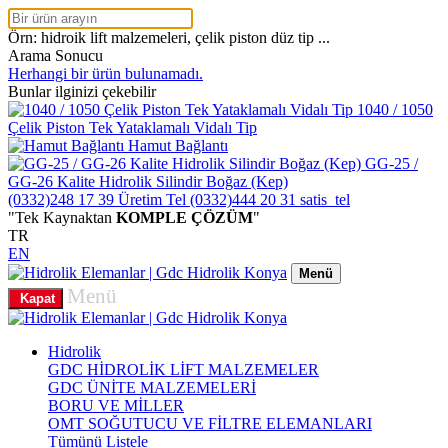
Örn: hidroik lift malzemeleri, çelik piston düz tip ...
Arama Sonucu
Herhangi bir ürün bulunamadı.
Bunlar ilginizi çekebilir
1040 / 1050
Çelik Piston Tek Yataklamalı Vidalı Tip
Hamut Bağlantı
GG-25 /
GG-26 Kalite Hidrolik Silindir Boğaz (Kep)
(0332)248 17 39
Üretim Tel
(0332)444 20 31
satis_tel
"Tek Kaynaktan
KOMPLE ÇÖZÜM
"
TR
EN
Menü
Menü
Kapat
Hidrolik
GDC HİDROLİK LİFT MALZEMELER
GDC ÜNİTE MALZEMELERİ
BORU VE MİLLER
OMT SOĞUTUCU VE FİLTRE ELEMANLARI
Tümünü Listele