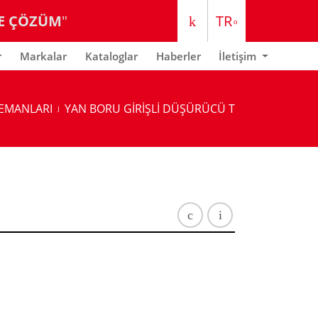
E ÇÖZÜM
"
TR
EN
Markalar
Kataloglar
Haberler
İletişim
LEMANLARI
YAN BORU GİRİŞLİ DÜŞÜRÜCÜ T