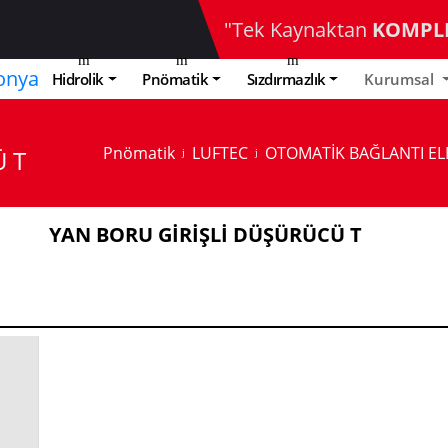
"Tek Kaynaktan
KOMPL
Hidrolik
Pnömatik
Sızdırmazlık
Kurumsal
Pnömatik
LUFTEC
OTOMATİK BAĞLANTI E
 T
YAN BORU GİRİŞLİ DÜŞÜRÜCÜ T