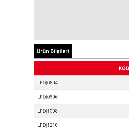
Ürün Bilgileri
KO
LPDJ0604
LPDJ0806
LPDJ1008
LPDJ1210