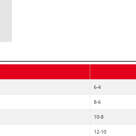
D
6-4
8-6
10-8
12-10