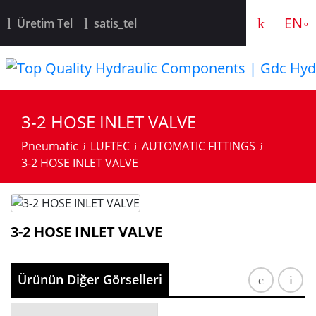
TR
EN
Üretim Tel
satis_tel
3-2 HOSE INLET VALVE
Pneumatic
LUFTEC
AUTOMATIC FITTINGS
3-2 HOSE INLET VALVE
3-2 HOSE INLET VALVE
Ürünün Diğer Görselleri