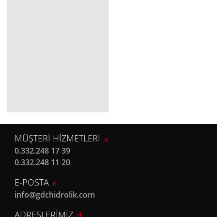
MÜŞTERİ HİZMETLERİ
0.332.248 17 39
0.332.248 11 20
E-POSTA
info@gdchidrolik.com
ADRESLERİMİZ