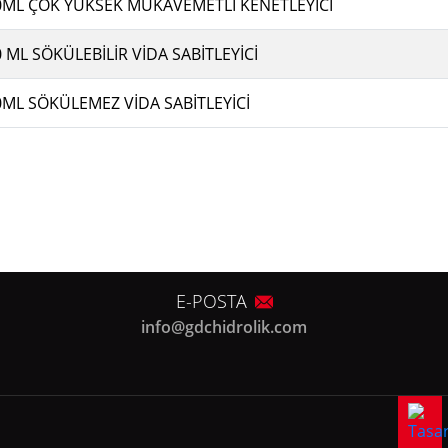
0ML ÇOK YÜKSEK MUKAVEMETLİ KENETLEYİCİ
 ML SÖKÜLEBİLİR VİDA SABİTLEYİCİ
0ML SÖKÜLEMEZ VİDA SABİTLEYİCİ
E-POSTA
info@gdchidrolik.com