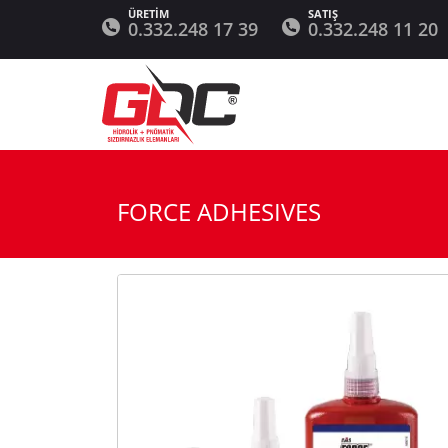
0.332.248 17 39
0.332.248 11 20
FORCE ADHESIVES