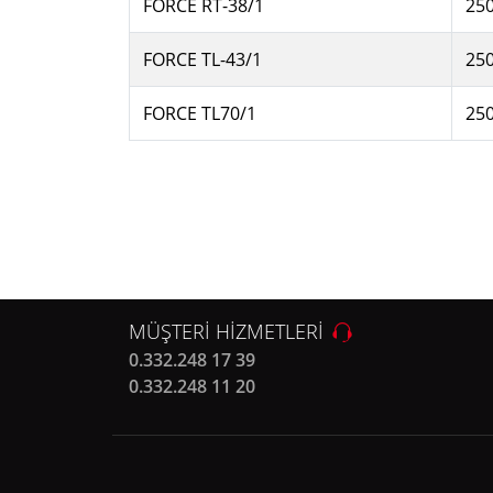
FORCE RT-38/1
25
FORCE TL-43/1
250
FORCE TL70/1
25
MÜŞTERİ HİZMETLERİ
0.332.248 17 39
0.332.248 11 20