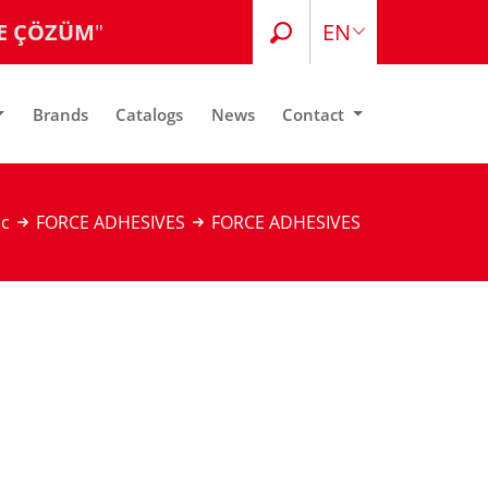
E ÇÖZÜM
"
EN
TR
Brands
Catalogs
News
Contact
c
FORCE ADHESIVES
FORCE ADHESIVES