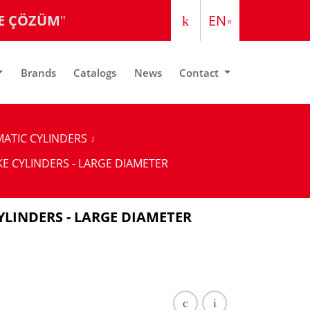
E ÇÖZÜM
"
EN
TR
Brands
Catalogs
News
Contact
ATIC CYLINDERS
E CYLINDERS - LARGE DIAMETER
YLINDERS - LARGE DIAMETER