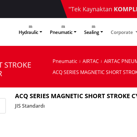
"Tek Kaynaktan
KOMPL
Hydraulic
Pneumatic
Sealing
Corporate
Pneumatic
AIRTAC
AIRTAC PNEUM
T STROKE
R
ACQ SERIES MAGNETIC SHORT STROK
ACQ SERIES MAGNETIC SHORT STROKE C
JIS Standardı