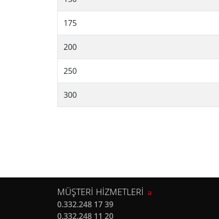
175
200
250
300
MÜŞTERİ HİZMETLERİ
0.332.248 17 39
0.332.248 11 20