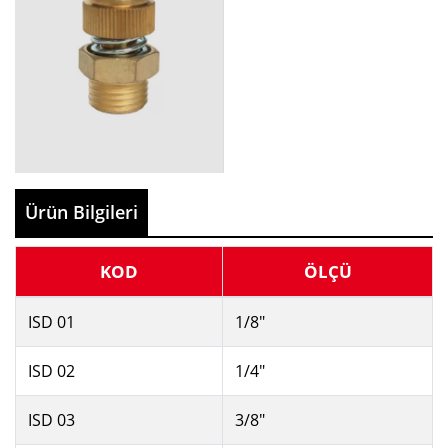
Ürün Bilgileri
KOD
ÖLÇÜ
ISD 01
1/8"
ISD 02
1/4"
ISD 03
3/8"