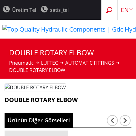
TR
EN
Üretim Tel
satis_tel
DOUBLE ROTARY ELBOW
Pneumatic
LUFTEC
AUTOMATIC FITTINGS
DOUBLE ROTARY ELBOW
DOUBLE ROTARY ELBOW
Ürünün Diğer Görselleri