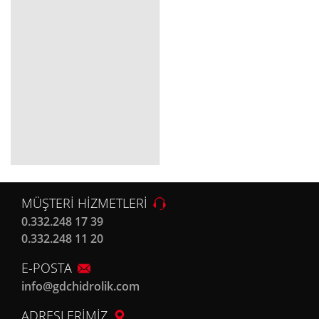
MÜŞTERİ HİZMETLERİ
0.332.248 17 39
0.332.248 11 20
E-POSTA
info@gdchidrolik.com
ADRESLERİMİZ