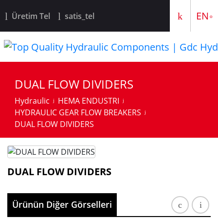
TR
EN
Üretim Tel
satis_tel
DUAL FLOW DIVIDERS
Hydraulic
HEMA ENDUSTRI
HYDRAULIC GEAR FLOW BREAKERS
DUAL FLOW DIVIDERS
DUAL FLOW DIVIDERS
Ürünün Diğer Görselleri