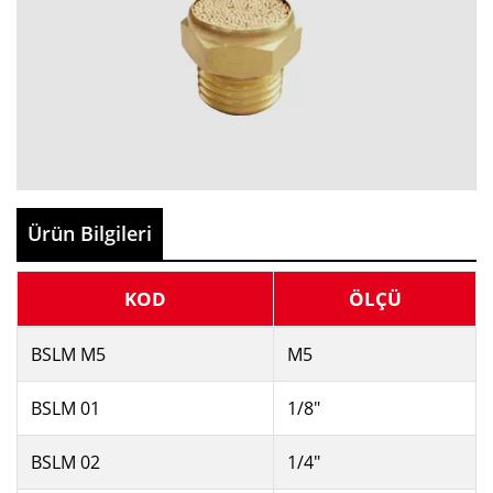
Ürün Bilgileri
KOD
ÖLÇÜ
BSLM M5
M5
BSLM 01
1/8"
BSLM 02
1/4"