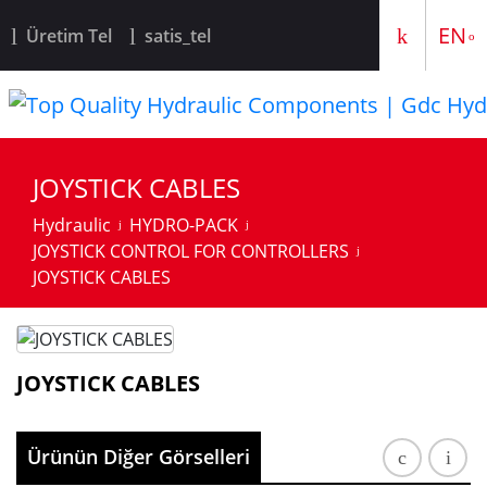
TR
EN
Üretim Tel
satis_tel
JOYSTICK CABLES
Hydraulic
HYDRO-PACK
JOYSTICK CONTROL FOR CONTROLLERS
JOYSTICK CABLES
JOYSTICK CABLES
Ürünün Diğer Görselleri