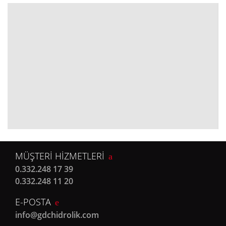
MÜŞTERİ HİZMETLERİ
0.332.248 17 39
0.332.248 11 20
E-POSTA
info@gdchidrolik.com