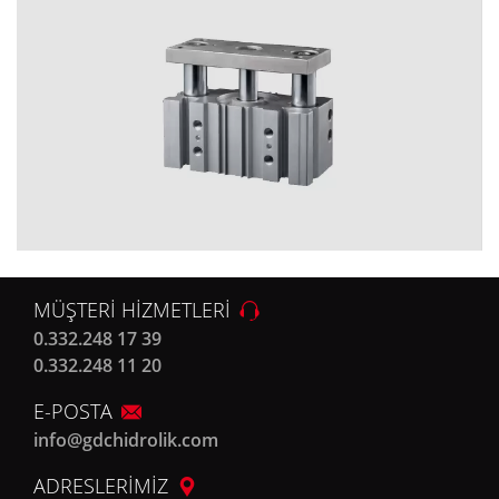
MÜŞTERİ HİZMETLERİ
0.332.248 17 39
0.332.248 11 20
E-POSTA
info@gdchidrolik.com
ADRESLERİMİZ