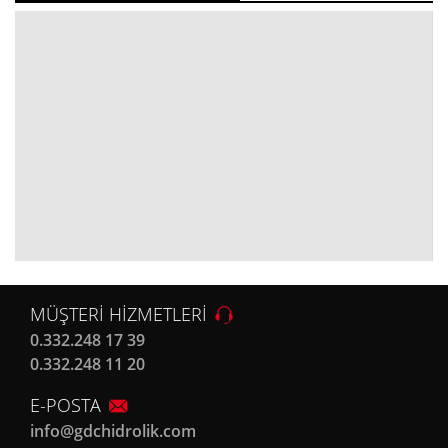
MÜŞTERİ HİZMETLERİ
0.332.248 17 39
0.332.248 11 20
E-POSTA
info@gdchidrolik.com