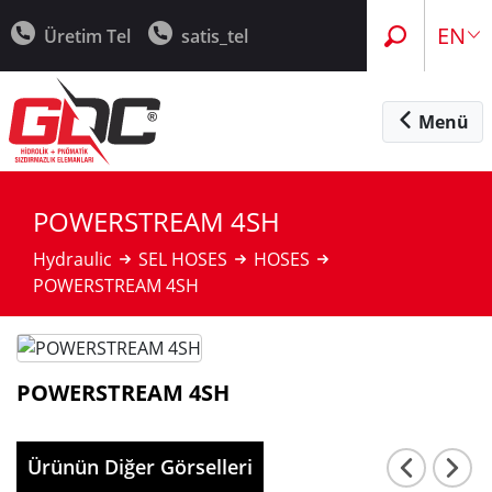
TR
EN
Üretim Tel
satis_tel
Menü
POWERSTREAM 4SH
Hydraulic
SEL HOSES
HOSES
POWERSTREAM 4SH
POWERSTREAM 4SH
Ürünün Diğer Görselleri