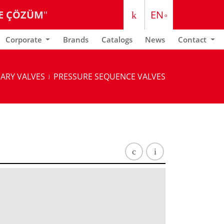
E ÇÖZÜM
"
EN
TR
Corporate
Brands
Catalogs
News
Contact
IARY VALVES
PRESSURE SEQUENCE VALVES