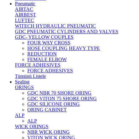
Pneumatic
AIRTAC
AIRBEST
LUFTEC
WITECH HYDRAULIC PNEUMATIC
GDC PNEUMATIC CYLINDERS AND VALVES
GDC- YELLOW COUPLES
FOUR WAY CROSS
HOSE COUPLING HEAVY TYPE
REDUCTION
FEMALE ELBOW
FORCE ADHESIVES
FORCE ADHESIVES
Tümünü Listele
Sealing
ORINGS
GDC NBR 70 SHORE ORING
GDC VITON 75 SHORE ORING
GDC SILICONE ORING
ORING CABINET
ALP
ALP
WICK ORINGS
NBR WICK ORING
VITON WICK ORING