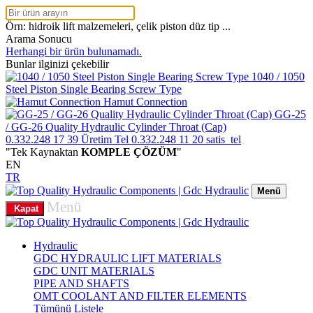
Örn: hidroik lift malzemeleri, çelik piston düz tip ...
Arama Sonucu
Herhangi bir ürün bulunamadı.
Bunlar ilginizi çekebilir
1040 / 1050
Steel Piston Single Bearing Screw Type
Hamut Connection
GG-25
/ GG-26 Quality Hydraulic Cylinder Throat (Cap)
0.332.248 17 39
Üretim Tel
0.332.248 11 20
satis_tel
"Tek Kaynaktan
KOMPLE ÇÖZÜM
"
EN
TR
Menü
Menü
Kapat
Hydraulic
GDC HYDRAULIC LIFT MATERIALS
GDC UNIT MATERIALS
PIPE AND SHAFTS
OMT COOLANT AND FILTER ELEMENTS
Tümünü Listele