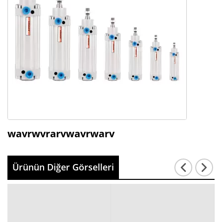
wavrwvrarvwavrwarv
Ürünün Diğer Görselleri