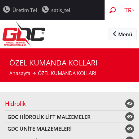
EN
TR
Üretim Tel
satis_tel
Menü
ÖZEL KUMANDA KOLLARI
Anasayfa
ÖZEL KUMANDA KOLLARI
Hidrolik
GDC HİDROLİK LİFT MALZEMELER
GDC ÜNİTE MALZEMELERİ