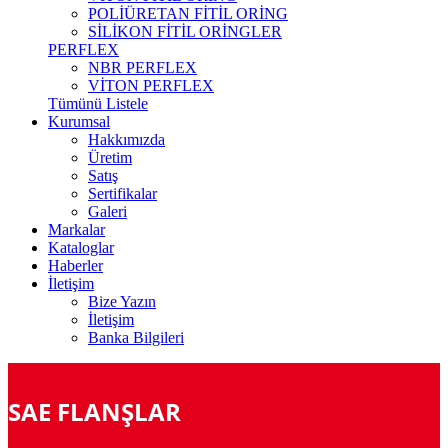
POLİÜRETAN FİTİL ORİNG
SİLİKON FİTİL ORİNGLER
PERFLEX
NBR PERFLEX
VİTON PERFLEX
Tümünü Listele
Kurumsal
Hakkımızda
Üretim
Satış
Sertifikalar
Galeri
Markalar
Kataloglar
Haberler
İletişim
Bize Yazın
İletişim
Banka Bilgileri
SAE FLANŞLAR