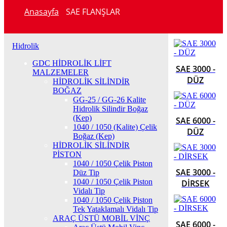
Anasayfa
SAE FLANŞLAR
Hidrolik
GDC HİDROLİK LİFT
SAE 3000 -
MALZEMELER
DÜZ
HİDROLİK SİLİNDİR
BOĞAZ
GG-25 / GG-26 Kalite
Hidrolik Silindir Boğaz
(Kep)
SAE 6000 -
1040 / 1050 (Kalite) Çelik
DÜZ
Boğaz (Kep)
HİDROLİK SİLİNDİR
PİSTON
1040 / 1050 Çelik Piston
SAE 3000 -
Düz Tip
1040 / 1050 Çelik Piston
DİRSEK
Vidalı Tip
1040 / 1050 Çelik Piston
Tek Yataklamalı Vidalı Tip
ARAÇ ÜSTÜ MOBİL VİNÇ
SAE 6000 -