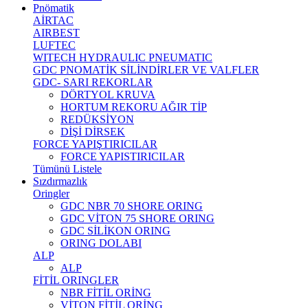
Pnömatik
AİRTAC
AIRBEST
LUFTEC
WITECH HYDRAULIC PNEUMATIC
GDC PNOMATİK SİLİNDİRLER VE VALFLER
GDC- SARI REKORLAR
DÖRTYOL KRUVA
HORTUM REKORU AĞIR TİP
REDÜKSİYON
DİŞİ DİRSEK
FORCE YAPIŞTIRICILAR
FORCE YAPISTIRICILAR
Tümünü Listele
Sızdırmazlık
Oringler
GDC NBR 70 SHORE ORING
GDC VİTON 75 SHORE ORING
GDC SİLİKON ORING
ORING DOLABI
ALP
ALP
FİTİL ORINGLER
NBR FİTİL ORİNG
VİTON FİTİL ORİNG