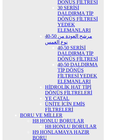
DÖNÜŞ FİLTRESİ
30 SERİSİ
DALDIRMA TİP
DÖNÜŞ FİLTRESİ
YEDEK
ELEMANLARI
40-50 مرشح العودة من
نوع الغمس
40-50 SERİSİ
DALDIRMA TİP
DÖNÜŞ FİLTRESİ
40-50 DALDIRMA
TİP DÖNÜŞ
FİLTRESİ YEDEK
ELEMANLARI
HİDROLİK HAT TİPİ
DÖNÜŞ FİLTRELERİ
YE ÇATAL
ÜNİTE İÇİN EMİŞ
FİLTRELERİ
BORU VE MİLLER
H8 HONLU BORULAR
H8 HONLU BORULAR
H9 HONLAMAYA HAZIR
BORU