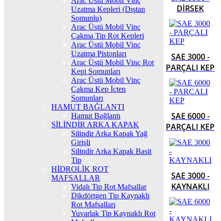
Araç Üstü Mobil Vinç
DİRSEK
Uzatma Kepleri (Dıştan
Somunlu)
Araç Üstü Mobil Vinç
Çakma Tip Rot Kepleri
Araç Üstü Mobil Vinç
Uzatma Pistonları
SAE 3000 -
Araç Üstü Mobil Vinç Rot
PARÇALI KEP
Kepi Somunları
Araç Üstü Mobil Vinç
Çakma Kep İçten
Somunları
HAMUT BAĞLANTI
SAE 6000 -
Hamut Bağlantı
SİLİNDİR ARKA KAPAK
PARÇALI KEP
Silindir Arka Kapak Yağ
Girişli
Silindir Arka Kapak Basit
Tip
HİDROLİK ROT
SAE 3000 -
MAFSALLAR
KAYNAKLI
Vidalı Tip Rot Mafsallar
Dikdörtgen Tip Kaynaklı
Rot Mafsalları
Yuvarlak Tip Kaynaklı Rot