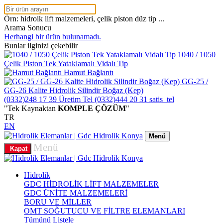
Örn: hidroik lift malzemeleri, çelik piston düz tip ...
Arama Sonucu
Herhangi bir ürün bulunamadı.
Bunlar ilginizi çekebilir
1040 / 1050
Çelik Piston Tek Yataklamalı Vidalı Tip
Hamut Bağlantı
GG-25 /
GG-26 Kalite Hidrolik Silindir Boğaz (Kep)
(0332)248 17 39
Üretim Tel
(0332)444 20 31
satis_tel
"Tek Kaynaktan
KOMPLE ÇÖZÜM
"
TR
EN
Menü
Menü
Kapat
Hidrolik
GDC HİDROLİK LİFT MALZEMELER
GDC ÜNİTE MALZEMELERİ
BORU VE MİLLER
OMT SOĞUTUCU VE FİLTRE ELEMANLARI
Tümünü Listele